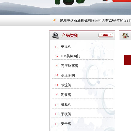
建湖中达石油机械有限公司具有20多年的设计制
单流阀
DM美标阀门
高压旋塞阀
高压闸阀
节流阀
泥浆阀
膨胀阀
平板阀
安全阀